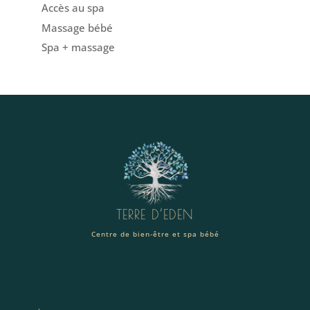
Accès au spa
Massage bébé
Spa + massage
TERRE D’EDEN
Centre de bien-être et spa bébé