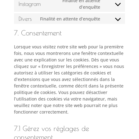
Finalité en attente
service
Instagram
Consent
d’enquête
facebook
to
Divers
Finalité en attente d’enquête
service
Consent
instagram
to
7. Consentement
service
divers
Lorsque vous visitez notre site web pour la première
fois, nous vous montrerons une fenêtre contextuelle
avec une explication sur les cookies. Dès que vous
cliquez sur « Enregistrer les préférences » vous nous
autorisez à utiliser les catégories de cookies et
d’extensions que vous avez sélectionnés dans la
fenêtre contextuelle, comme décrit dans la présente
politique de cookies. Vous pouvez désactiver
l’utilisation des cookies via votre navigateur, mais
veuillez noter que notre site web pourrait ne plus
fonctionner correctement.
7.1 Gérez vos réglages de
consentement