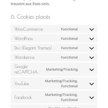
trouvent aux États-Unis.
6. Cookies placés
WooCommerce
Functional
Consent
to
WordPress
Functional
Consent
service
to
woocommerce
Divi (Elegant Themes)
Functional
Consent
service
to
wordpress
Wordfence
Functional
Consent
service
to
divi-
Google
Marketing/Tracking
service
(elegant-
Consent
reCAPTCHA
wordfence
themes)
to
Marketing/Tracking,
service
YouTube
Consent
Functional
google-
to
recaptcha
Marketing/Tracking,
service
Facebook
Consent
Functional
youtube
to