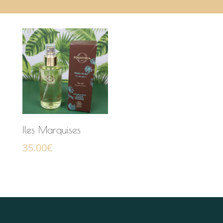
Iles Marquises
35.00
€