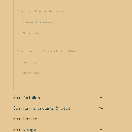
Soin rite holistic en Amazonie
Cassonade fondante
Nectar bio
Soin rituel Sabi Sabi en terre d'Afrique
Gommage
Nectar bio
Soin épilation
Soins gommants pré-épilatoires
Soin femme enceinte & bébé
Soins hydratants anti-repousse post-épilatoires
Soin homme
Soin visage