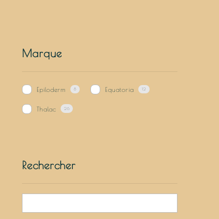
Crème
Emulsion
Gel
Marque
Gel nettoyant
Huile démaquillante
Epiloderm
Equatoria
8
12
Lotion
Thalac
26
Masque
Peeling
Serum
Rechercher
Soin