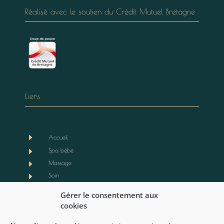
Réalisé avec le soutien du Crédit Mutuel Bretagne
Liens
E
Accueil
E
Spa bébé
E
Massage
E
Soin
E
Boutique
Gérer le consentement aux
E
Notre actualité
cookies
E
Contact