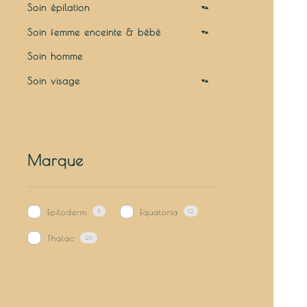
Soin épilation
Soins gommants pré-épilatoires
Soin femme enceinte & bébé
Soins hydratants anti-repousse post-
Soin homme
épilatoires
Soin visage
Crème
Emulsion
Gel
Marque
Gel nettoyant
Huile démaquillante
Epiloderm
Equatoria
8
12
Lotion
Thalac
26
Masque
Peeling
Serum