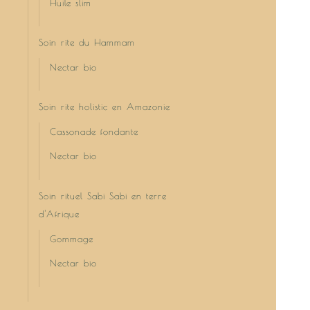
Huile slim
Soin rite du Hammam
Nectar bio
Soin rite holistic en Amazonie
Cassonade fondante
Nectar bio
Soin rituel Sabi Sabi en terre
d'Afrique
Gommage
Nectar bio