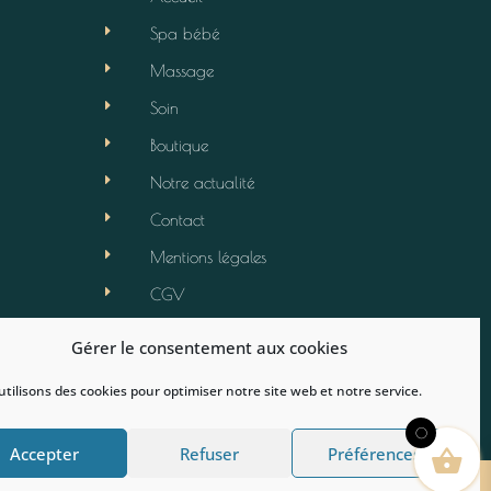
E
Spa bébé
E
Massage
E
Soin
E
Boutique
E
Notre actualité
E
Contact
E
Mentions légales
E
CGV
E
Politique de cookies (EU)
Gérer le consentement aux cookies
tilisons des cookies pour optimiser notre site web et notre service.
0
Accepter
Refuser
Préférences