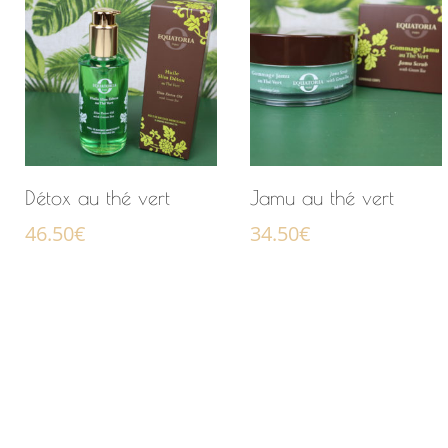
Détox au thé vert
Jamu au thé vert
46.50
€
34.50
€