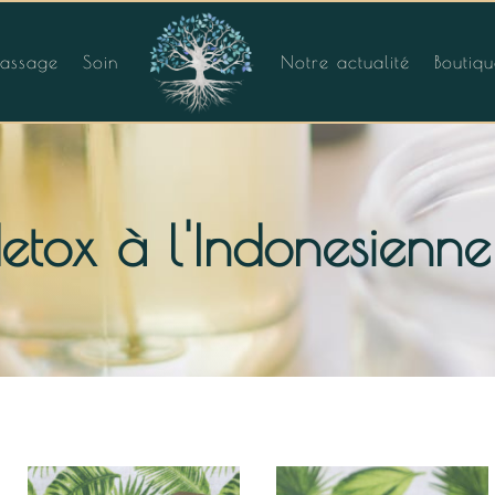
assage
Soin
Notre actualité
Boutiq
etox à l'Indonesienne