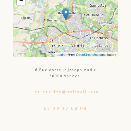
−
Leaflet
, \r\n©
OpenStreetMap
contributors
6 Rue docteur Joseph Audic
56000 Vannes
terrededen@hotmail.com
07 49 17 68 08