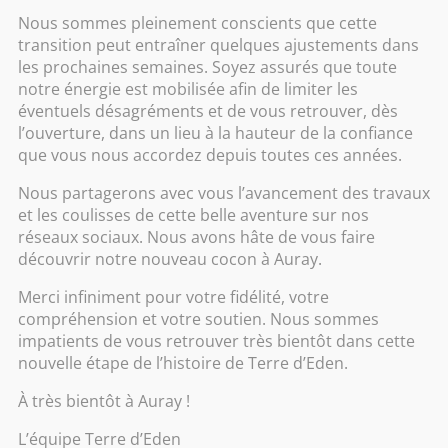
Nous sommes pleinement conscients que cette
Lundi :
10h00- 19h00
transition peut entraîner quelques ajustements dans
Mardi :
10h00
– 19h00
les prochaines semaines. Soyez assurés que toute
Mercredi :
fermé
notre énergie est mobilisée afin de limiter les
Jeudi :
10h00
– 19h00
éventuels désagréments et de vous retrouver, dès
l’ouverture, dans un lieu à la hauteur de la confiance
Vendredi :
10h00
– 19h00
que vous nous accordez depuis toutes ces années.
Samedi :
10h00- 19h00
Nous partagerons avec vous l’avancement des travaux
et les coulisses de cette belle aventure sur nos
réseaux sociaux. Nous avons hâte de vous faire
découvrir notre nouveau cocon à Auray.
Merci infiniment pour votre fidélité, votre
compréhension et votre soutien. Nous sommes
impatients de vous retrouver très bientôt dans cette
nouvelle étape de l’histoire de Terre d’Eden.
À très bientôt à Auray !
Réservez une session
L’équipe Terre d’Eden