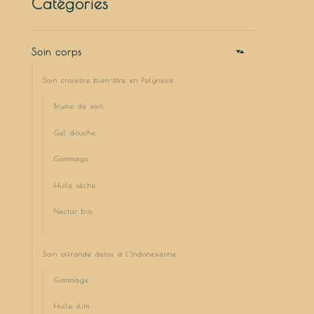
Catégories
Soin corps
Soin croisière bien-être en Polynésie
Brume de soin
Gel douche
Gommage
Huile sèche
Nectar bio
Soin offrande detox à l'Indonesienne
Gommage
Huile slim