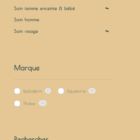
Soins gommants pré-épilatoires
Soin femme enceinte & bébé
Soins hydratants anti-repousse post-épilatoires
Soin homme
Soin visage
Crème
Emulsion
Gel
Marque
Gel nettoyant
Huile démaquillante
Epiloderm
Equatoria
8
12
Lotion
Thalac
26
Masque
Peeling
Serum
Rechercher