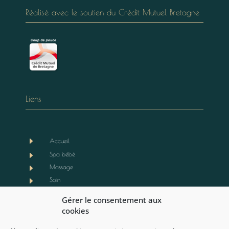
Réalisé avec le soutien du Crédit Mutuel Bretagne
Liens
E
Accueil
E
Spa bébé
E
Massage
E
Soin
E
Boutique
Gérer le consentement aux
E
Notre actualité
cookies
E
Contact