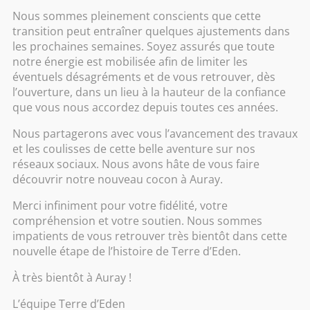
Massage
Nous sommes pleinement conscients que cette
transition peut entraîner quelques ajustements dans
abonnement
les prochaines semaines. Soyez assurés que toute
Relaxant
notre énergie est mobilisée afin de limiter les
éventuels désagréments et de vous retrouver, dès
Spécifique
l’ouverture, dans un lieu à la hauteur de la confiance
que vous nous accordez depuis toutes ces années.
Tonique
Nous partagerons avec vous l’avancement des travaux
et les coulisses de cette belle aventure sur nos
Soin du corps
réseaux sociaux. Nous avons hâte de vous faire
Gommage
Spa bébé
découvrir notre nouveau cocon à Auray.
Accès au spa
Pré et Post natal
Merci infiniment pour votre fidélité, votre
compréhension et votre soutien. Nous sommes
Massage bébé
Rituel du corps
impatients de vous retrouver très bientôt dans cette
Spa + massage
Soins enfants (de 4 à 16 ans)
nouvelle étape de l’histoire de Terre d’Eden.
Visage
À très bientôt à Auray !
L’équipe Terre d’Eden