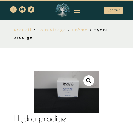
Contact
Accueil
/
Soin visage
/
Crème
/ Hydra
prodige
Hydra prodige