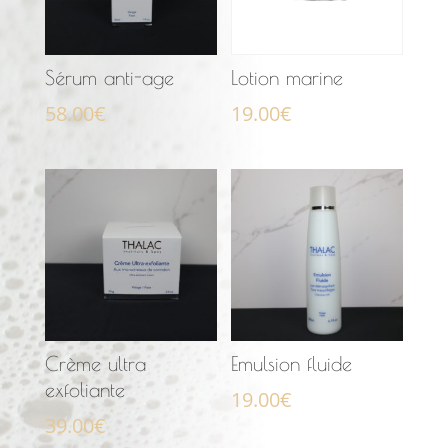
Sérum anti-age
Lotion marine
58.00
€
19.00
€
Crème ultra
Emulsion fluide
exfoliante
19.00
€
39.00
€