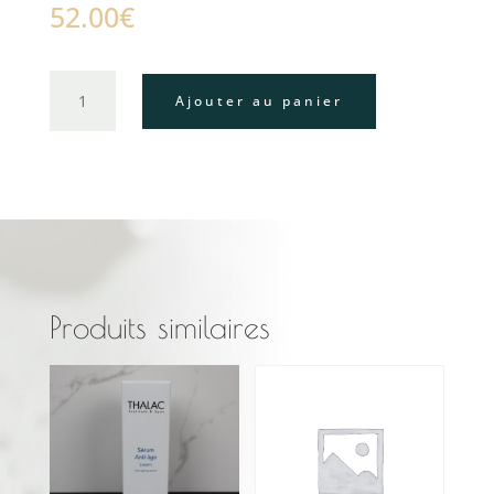
52.00
€
quantité
Ajouter au panier
de
Hydra
prodige
Produits similaires