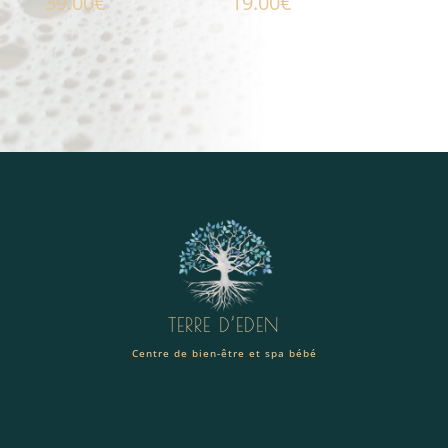
39.00
€
19.00
€
TERRE D’EDEN
Centre de bien-être et spa bébé