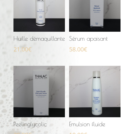
Huille démaquillante
Sérum apaisant
21.00
€
58.00
€
Peelinglycolic
Emulsion fluide