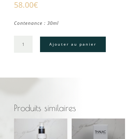
58.00
€
Contenance : 30ml
quantité
Ajouter au panier
de
Sérum
hydratant
repulpant
Produits similaires