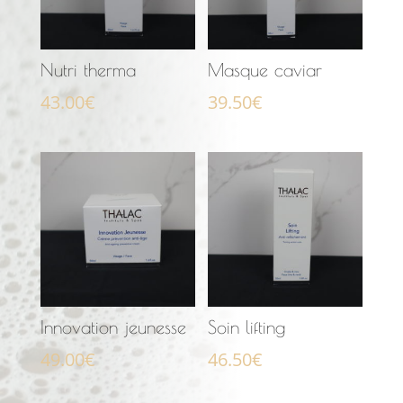
Nutri therma
Masque caviar
43.00
€
39.50
€
Innovation jeunesse
Soin lifting
49.00
€
46.50
€