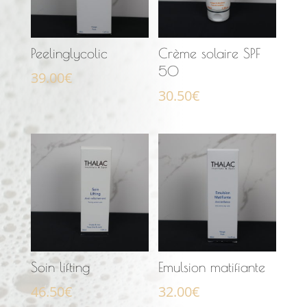
Peelinglycolic
Crème solaire SPF
50
39.00
€
30.50
€
Soin lifting
Emulsion matifiante
46.50
€
32.00
€