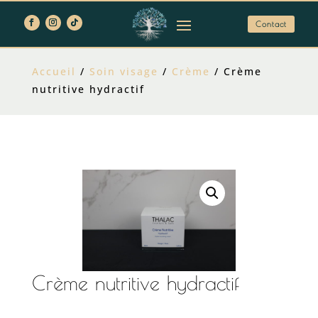
Contact
Accueil
/
Soin visage
/
Crème
/ Crème
nutritive hydractif
Crème nutritive hydractif