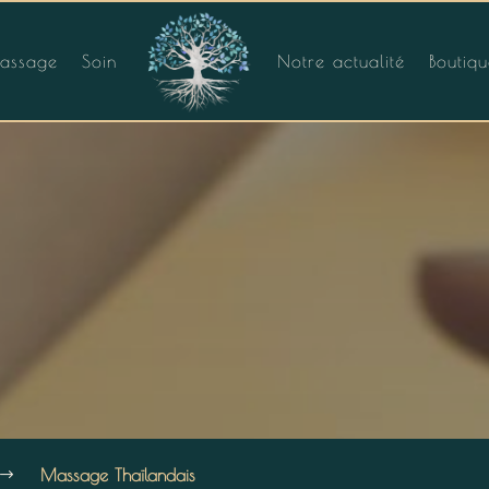
assage
Soin
Notre actualité
Boutiq
Massage Thaïlandais
$