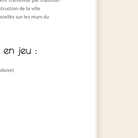
ement transmise par tradition
truction de la ville
scellés sur les murs du
en jeu :
ndaise)