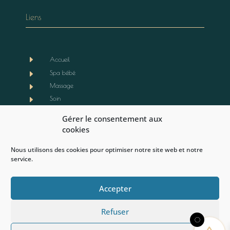
Liens
E
Accueil
E
Spa bébé
E
Massage
E
Soin
E
Boutique
Gérer le consentement aux
E
Notre actualité
cookies
E
Contact
Nous utilisons des cookies pour optimiser notre site web et notre
E
Mentions légales
service.
E
CGV
E
Politique de cookies (EU)
Accepter
Refuser
0