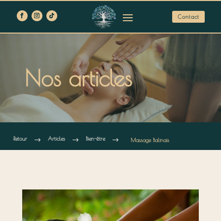
Contact
Nos articles
Retour
Articles
Bien-être
$
$
$
Massage Balinais