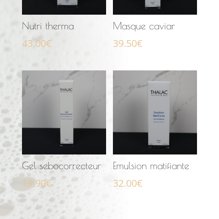
Nutri therma
Masque caviar
43.00
€
39.50
€
Gel sebocorrecteur
Emulsion matifiante
19.90
€
32.00
€