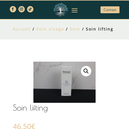
Contact
Accueil
/
Soin visage
/
Soin
/ Soin lifting
Soin lifting
46.50
€