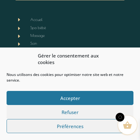
E
Accueil
E
Spa bébé
E
Massage
E
Soin
E
Boutique
Gérer le consentement aux
E
Notre actualité
cookies
E
Contact
Nous utilisons des cookies pour optimiser notre site web et notre
E
Mentions légales
service.
E
CGV
E
Politique de cookies (EU)
Accepter
Refuser
0
Préférences
Copyright © 2026 Terre d'Eden | Développé par
La loupiote du WEB
®
6 rue docteur Joseph Audic 56000 VANNES -
terrededen@hotmail.com