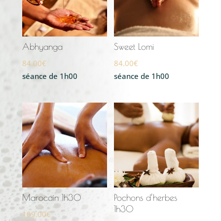
Abhyanga
Sweet Lomi
84.00
€
84.00
€
séance de 1h00
séance de 1h00
Marocain 1h30
Pochons d’herbes
1h30
109.00
€