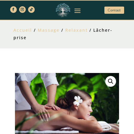
Contact
Accueil
/
Massage
/
Relaxant
/ Lâcher-
prise