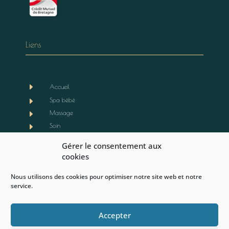
Liens
E
Accueil
E
Spa bébé
E
Massage
E
Soin
E
Boutique
Gérer le consentement aux
E
Notre actualité
cookies
E
Contact
Nous utilisons des cookies pour optimiser notre site web et notre
E
Mentions légales
service.
E
CGV
E
Politique de cookies (EU)
Accepter