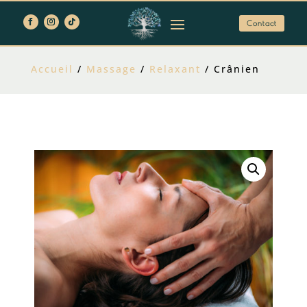
Contact
Accueil
/
Massage
/
Relaxant
/ Crânien