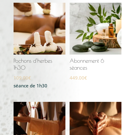
Pochons d’herbes
Abonnement 6
1h30
séances
109.00
€
449.00
€
séance de 1h30