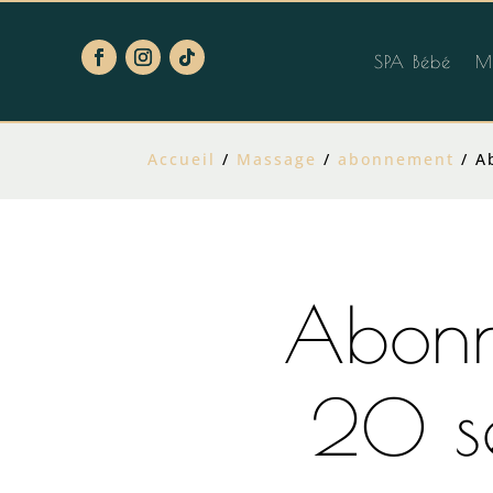
SPA Bébé
M
Accueil
/
Massage
/
abonnement
/ A
Abon
20 s