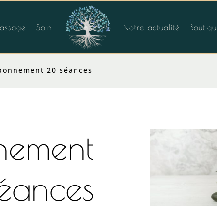
assage
Soin
Notre actualité
Boutiq
bonnement 20 séances
nement
éances