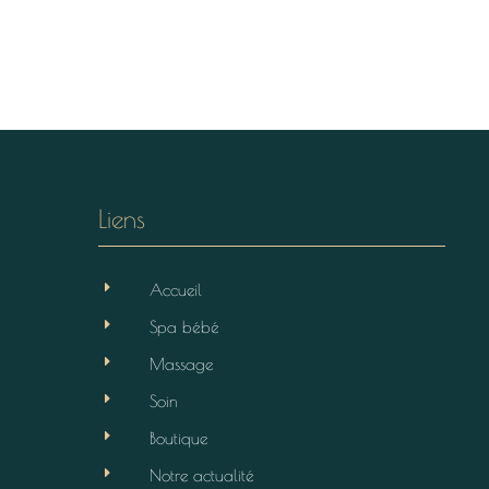
Liens
E
Accueil
E
Spa bébé
E
Massage
E
Soin
E
Boutique
E
Notre actualité