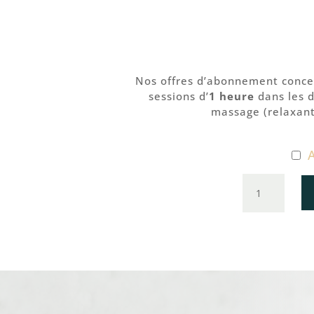
Nos offres d’abonnement conce
sessions d’
1 heure
dans les d
massage (relaxant,
A
quantité
de
Abonneme
20
séances