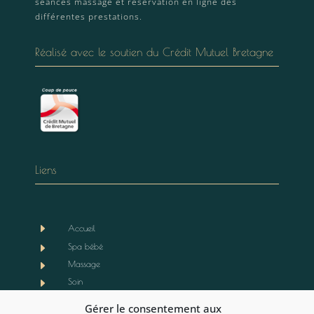
séances massage et réservation en ligne des
différentes prestations.
Réalisé avec le soutien du Crédit Mutuel Bretagne
Liens
E
Accueil
E
Spa bébé
E
Massage
E
Soin
E
Boutique
Gérer le consentement aux