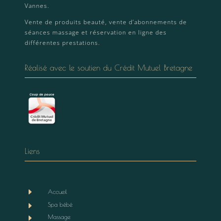
Vannes.
Vente de produits beauté, vente d’abonnements de
séances massage et réservation en ligne des
différentes prestations.
Réalisé avec le soutien du Crédit Mutuel Bretagne
Liens
E
Accueil
E
Spa bébé
E
Massage