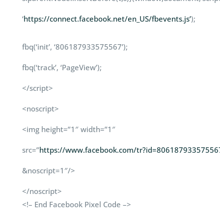
‘
https://connect.facebook.net/
en_US/fbevents.js’
);
fbq(‘init’, ‘806187933575567’);
fbq(‘track’, ‘PageView’);
</script>
<noscript>
<img height=”1″ width=”1″
src=”
https://www.facebook.com/
tr?id=8061879335755
&noscript=1″/>
</noscript>
<!– End Facebook Pixel Code –>