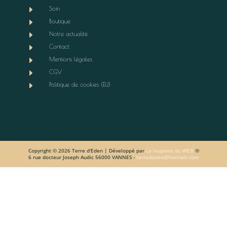
E
Soin
E
Boutique
E
Notre actualité
E
Contact
E
Mentions légales
E
CGV
E
Politique de cookies (EU)
Copyright © 2026 Terre d'Eden | Développé par
La loupiote du WEB
®
6 rue docteur Joseph Audic 56000 VANNES -
terrededen@hotmail.com