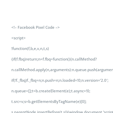
<!– Facebook Pixel Code –>
<script>
!function(f,b,e,v,n,t,s)
{if(f.fbq)return;n=f.fbq=
function(){n.callMethod?
n.callMethod.apply(n,
arguments):n.queue.push(
argument
if(!f._fbq)f._fbq=n;n.push=n;
n.loaded=!0;n.version=’2.0′;
n.queue=[];t=b.createElement(
e);t.async=!0;
t.src=v;s=b.
getElementsByTagName(e)[0];
s.parentNode.insertBefore(t,s)
}(window,document,’script