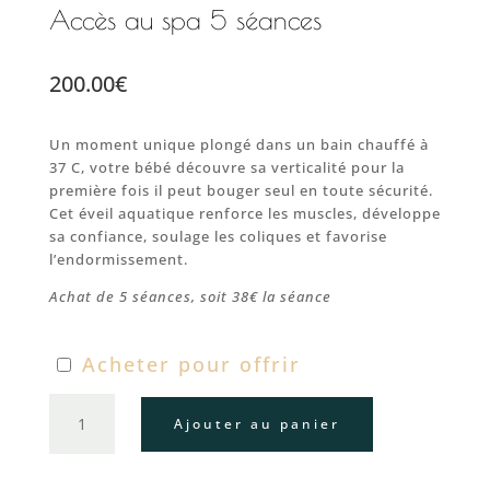
Accès au spa 5 séances
200.00
€
Un moment unique plongé dans un bain chauffé à
37 C, votre bébé découvre sa verticalité pour la
première fois il peut bouger seul en toute sécurité.
Cet éveil aquatique renforce les muscles, développe
sa confiance, soulage les coliques et favorise
l’endormissement.
Achat de 5 séances, soit 38€ la séance
Acheter pour offrir
quantité
Ajouter au panier
de
Accès