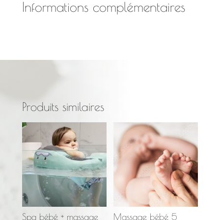
au
Informations complémentaires
spa
5
séances
Produits similaires
Spa bébé + massage
Massage bébé 5