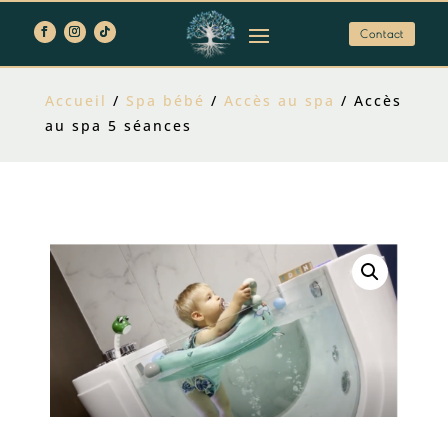
Contact
Accueil
/
Spa bébé
/
Accès au spa
/ Accès
au spa 5 séances