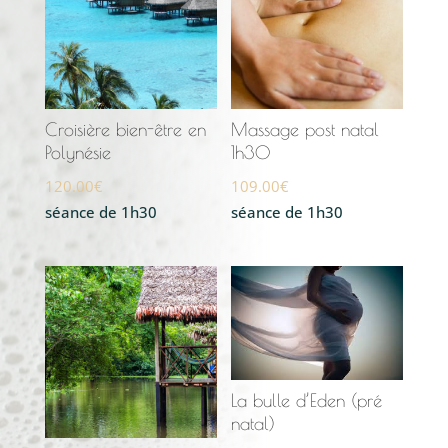
Croisière bien-être en
Massage post natal
Polynésie
1h30
120.00
€
109.00
€
séance de 1h30
séance de 1h30
La bulle d’Eden (pré
natal)