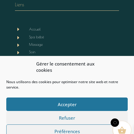
Liens
E
Accueil
E
Spa bébé
E
Massage
E
Soin
E
Boutique
Gérer le consentement aux
E
Notre actualité
cookies
E
Contact
Nous utilisons des cookies pour optimiser notre site web et notre
E
Mentions légales
service.
E
CGV
E
Politique de cookies (EU)
Accepter
Refuser
0
Préférences