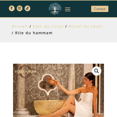
Contact
Accueil
/
Soin du corps
/
Rituel du corps
/ Rite du hammam