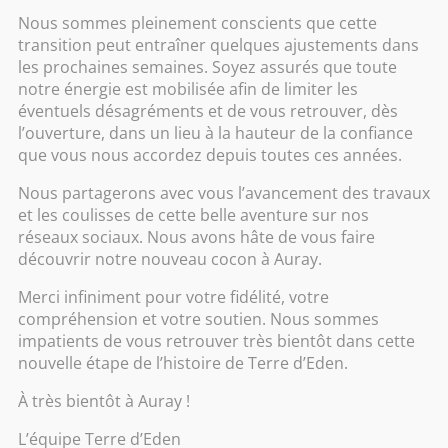
Nous sommes pleinement conscients que cette
Kobido + mini soin visage
transition peut entraîner quelques ajustements dans
les prochaines semaines. Soyez assurés que toute
notre énergie est mobilisée afin de limiter les
119.00
€
éventuels désagréments et de vous retrouver, dès
l’ouverture, dans un lieu à la hauteur de la confiance
Pour débuter ce soin d’exception avant tout un
que vous nous accordez depuis toutes ces années.
diagnostic est effectué pour adapter les produits à
Nous partagerons avec vous l’avancement des travaux
votre type de peau suivi d’un nettoyage, d’un
et les coulisses de cette belle aventure sur nos
gommage puis place au massage visage qui permet
réseaux sociaux. Nous avons hâte de vous faire
de rééquilibrer la circulation de l’énergie du visage
découvrir notre nouveau cocon à Auray.
ainsi que du cou.
En outre, les muscles du visage doivent être
Merci infiniment pour votre fidélité, votre
dénoués de toute tension pour éviter l’apparition
compréhension et votre soutien. Nous sommes
de rides.
impatients de vous retrouver très bientôt dans cette
nouvelle étape de l’histoire de Terre d’Eden.
Le massage japonais du visage est un lifting
naturel, il allie plusieurs techniques de massage et
À très bientôt à Auray !
de modelage parmi lesquelles des techniques par
percussions, des techniques de lissage et de
L’équipe Terre d’Eden