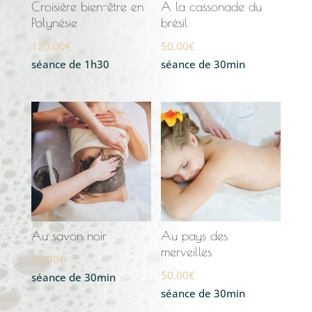
Croisière bien-être en
A la cassonade du
Polynésie
brésil
120.00
€
50.00
€
séance de 1h30
séance de 30min
Au savon noir
Au pays des
merveilles
50.00
€
50.00
€
séance de 30min
séance de 30min