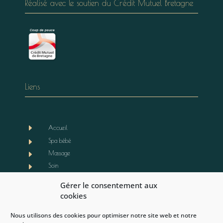
Réalisé avec le soutien du Crédit Mutuel Bretagne
Liens
E
Accueil
E
Spa bébé
E
Massage
E
Soin
E
Boutique
Gérer le consentement aux
E
Notre actualité
cookies
E
Contact
Nous utilisons des cookies pour optimiser notre site web et notre
E
Mentions légales