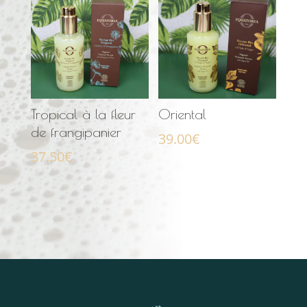
Tropical à la fleur
Oriental
de frangipanier
39.00
€
37.50
€