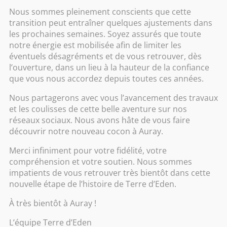
Nous sommes pleinement conscients que cette
Eau tropicale
transition peut entraîner quelques ajustements dans
les prochaines semaines. Soyez assurés que toute
notre énergie est mobilisée afin de limiter les
36.00
€
éventuels désagréments et de vous retrouver, dès
l’ouverture, dans un lieu à la hauteur de la confiance
que vous nous accordez depuis toutes ces années.
L’âme polynésienne vous enveloppe de ce
Nous partagerons avec vous l’avancement des travaux
voile parfumé envoûtant relevé d’une
légère note vanillée.
et les coulisses de cette belle aventure sur nos
réseaux sociaux. Nous avons hâte de vous faire
Contenance : 100ml
découvrir notre nouveau cocon à Auray.
Merci infiniment pour votre fidélité, votre
quantité
compréhension et votre soutien. Nous sommes
Ajouter au panier
de
impatients de vous retrouver très bientôt dans cette
Eau
nouvelle étape de l’histoire de Terre d’Eden.
tropicale
À très bientôt à Auray !
L’équipe Terre d’Eden