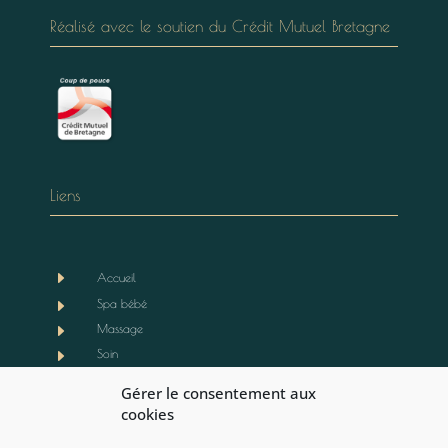
Réalisé avec le soutien du Crédit Mutuel Bretagne
Liens
E
Accueil
E
Spa bébé
E
Massage
E
Soin
E
Boutique
Gérer le consentement aux
E
Notre actualité
cookies
E
Contact