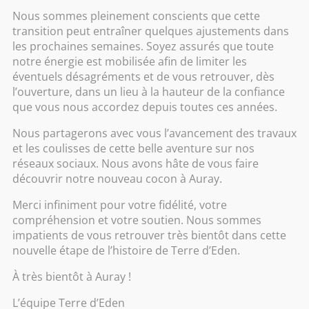
Nous sommes pleinement conscients que cette
449.00
€
transition peut entraîner quelques ajustements dans
les prochaines semaines. Soyez assurés que toute
notre énergie est mobilisée afin de limiter les
Nos offres d’abonnement concernent l’ensemble de
éventuels désagréments et de vous retrouver, dès
nos sessions d’
1 heure
dans les différentes
l’ouverture, dans un lieu à la hauteur de la confiance
catégories de massage (relaxant, tonique et
que vous nous accordez depuis toutes ces années.
spécifique).
Nous partagerons avec vous l’avancement des travaux
et les coulisses de cette belle aventure sur nos
Acheter pour offrir
réseaux sociaux. Nous avons hâte de vous faire
découvrir notre nouveau cocon à Auray.
quantité
Ajouter au panier
de
Merci infiniment pour votre fidélité, votre
Abonnement
compréhension et votre soutien. Nous sommes
impatients de vous retrouver très bientôt dans cette
6
Informations complémentaires
nouvelle étape de l’histoire de Terre d’Eden.
séances
À très bientôt à Auray !
L’équipe Terre d’Eden